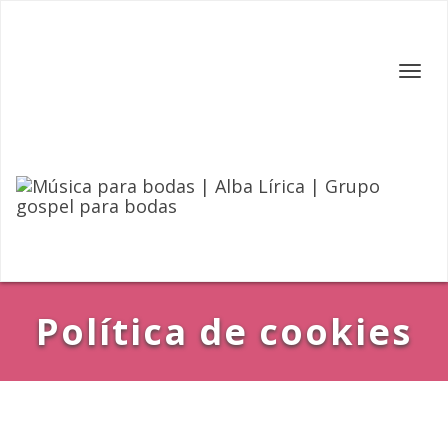
Skip
to
content
Toggl
navig
Política de cookies