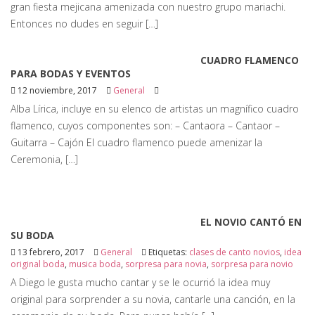
gran fiesta mejicana amenizada con nuestro grupo mariachi.
Entonces no dudes en seguir […]
CUADRO FLAMENCO
PARA BODAS Y EVENTOS
12 noviembre, 2017
General
Alba Lírica, incluye en su elenco de artistas un magnífico cuadro
flamenco, cuyos componentes son: – Cantaora – Cantaor –
Guitarra – Cajón El cuadro flamenco puede amenizar la
Ceremonia, […]
EL NOVIO CANTÓ EN
SU BODA
13 febrero, 2017
General
Etiquetas:
clases de canto novios
,
idea
original boda
,
musica boda
,
sorpresa para novia
,
sorpresa para novio
A Diego le gusta mucho cantar y se le ocurrió la idea muy
original para sorprender a su novia, cantarle una canción, en la